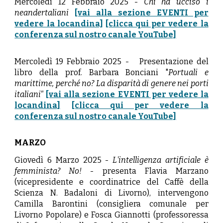
Mercoledì 12 Febbraio 2025
-
Chi ha ucciso i
neandertaliani
[vai alla sezione EVENTI per
vedere la locandina]
[clicca qui per vedere la
conferenza sul nostro canale YouTube]
Mercoledì 19 Febbraio 2025 -
Presentazione del
libro d
ella prof.
Barbara Bonciani "
Portuali e
marittime, perché no? La disparità di genere nei porti
italiani"
[vai alla sezione EVENTI per vedere la
locandina]
[clicca qui per vedere la
conferenza sul nostro canale YouTube]
MARZO
Giovedì 6 Marzo 2025 -
L'intelligenza artificiale è
femminista? No!
-
presenta
Flavia Marzano
(vicepresidente e coordinatrice del Caffè della
Scienza N. Badaloni di Livorno), intervengono
Camilla Barontini (consigliera comunale per
Livorno Popolare) e Fosca Giannotti (professoressa